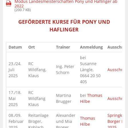
Modus Landesmeisterschaften Pony und Haflinger ab
PDF
2022
(200.7 KB)
GEFÖRDERTE KURSE FÜR PONY UND
HAFLINGER
Datum
Ort
Trainer
Anmeldung
Ausschrei
bei
23./24.
RC
Susanne
Ing. Peter
Juli
Wildfang,
Längle,
Ausschrei
Schorn
2025
Klaus
0664 20 50
405
17./18.
RC
Martina
bei
Thomas
Mai
Wildfang
Ausschrei
Brugger
Hilbe
2025
Klaus
08./09.
Reitanlage
Alexander
Springkur
Thomas
Februar
Broger,
und Mia
Borger Fe
Hilbe
2025
Koblach
Broger
2025