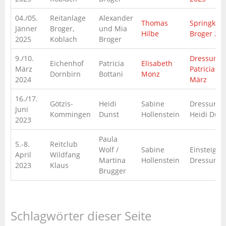
04./05.
Reitanlage
Alexander
Thomas
Springkur
Jänner
Broger,
und Mia
Hilbe
Broger 20
2025
Koblach
Broger
9./10.
Dressurku
Eichenhof
Patricia
Elisabeth
März
Patricia Bo
Dornbirn
Bottani
Monz
2024
März
16./17.
Götzis-
Heidi
Sabine
Dressurku
Juni
Kommingen
Dunst
Hollenstein
Heidi Duns
2023
Paula
5.-8.
Reitclub
Wolf /
Sabine
Einsteiger-
April
Wildfang
Martina
Hollenstein
Dressurku
2023
Klaus
Brugger
Schlagwörter dieser Seite